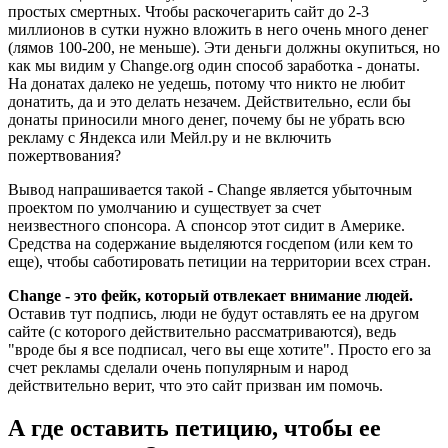
простых смертных. Чтобы раскочегарить сайт до 2-3
миллионов в сутки нужно вложить в него очень много денег
(лямов 100-200, не меньше). Эти деньги должны окупиться, но
как мы видим у Change.org один способ заработка - донаты.
На донатах далеко не уедешь, потому что никто не любит
донатить, да и это делать незачем. Действительно, если бы
донаты приносили много денег, почему бы не убрать всю
рекламу с Яндекса или Мейл.ру и не включить
пожертвования?
Вывод напрашивается такой - Change является убыточным
проектом по умолчанию и существует за счет
неизвестного спонсора. А спонсор этот сидит в Америке.
Средства на содержание выделяются госдепом (или кем то
еще), чтобы саботировать петиции на территории всех стран.
Change - это фейк, который отвлекает внимание людей.
Оставив тут подпись, люди не будут оставлять ее на другом
сайте (с которого действительно рассматриваются), ведь
"вроде бы я все подписал, чего вы еще хотите". Просто его за
счет рекламы сделали очень популярным и народ
действительно верит, что это сайт призван им помочь.
А где оставить петицию, чтобы ее