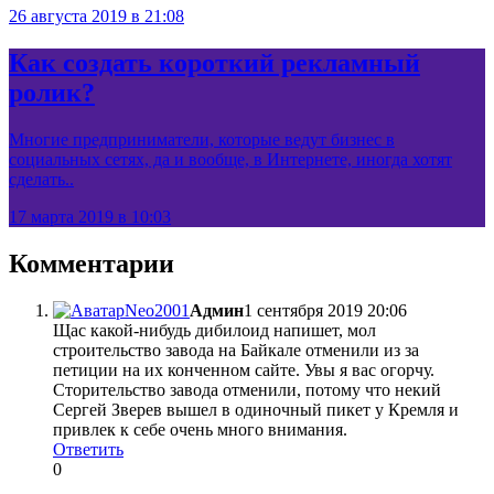
26 августа 2019 в 21:08
Как создать короткий рекламный
ролик?
Многие предприниматели, которые ведут бизнес в
социальных сетях, да и вообще, в Интернете, иногда хотят
сделать..
17 марта 2019 в 10:03
Комментарии
Neo2001
Админ
1 сентября 2019 20:06
Щас какой-нибудь дибилоид напишет, мол
строительство завода на Байкале отменили из за
петиции на их конченном сайте. Увы я вас огорчу.
Сторительство завода отменили, потому что некий
Сергей Зверев вышел в одиночный пикет у Кремля и
привлек к себе очень много внимания.
Ответить
0