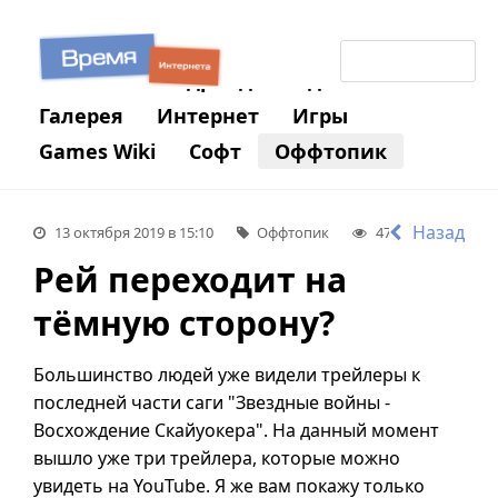
Новости
Андроид
Гаджеты
Галерея
Интернет
Игры
Games Wiki
Софт
Оффтопик
Отдых
COVID-19
Назад
13 октября 2019 в 15:10
Оффтопик
479
0
Рей переходит на
тёмную сторону?
Большинство людей уже видели трейлеры к
последней части саги "Звездные войны -
Восхождение Скайуокера". На данный момент
вышло уже три трейлера, которые можно
увидеть на YouTube. Я же вам покажу только