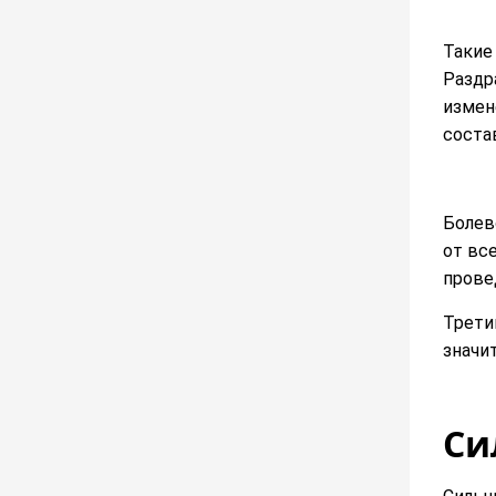
Такие
Раздр
измен
соста
Болев
от вс
прове
Трети
значи
Си