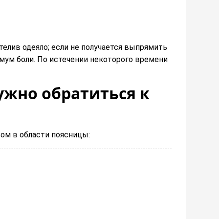
телив одеяло; если не получается
вып
рямить
мум боли.
По истечении некоторого времени
ужно обратиться к
ром в области поясницы: