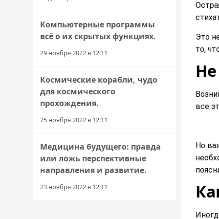
Остра
стиха
Компьютерные программы
всё о их скрытых функциях.
Это н
то, ч
29 ноября 2022 в 12:11
Не
Космические корабли, чудо
для космического
Возни
прохождения.
все эт
25 ноября 2022 в 12:11
Но ва
Медицина будущего: правда
или ложь перспективные
необх
направления и развитие.
поясн
Ка
23 ноября 2022 в 12:11
Иногд