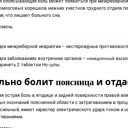
я опоясывающая боль может появиться при межреберной
омозговых корешков нижних участков грудного отдела по
я, что лишает больного сна.
омочь:
при межреберной невралгии – нестероидные противовосп
при заболеваниях внутренних органов –
немедленный
вызов
принять 2 таблетки Но-шпы.
льно болит
и отда
поясница
ая острая боль в ягодице и задней поверхности правой или
ых окончаний поясничной области с затрагиванием в про
 сильный, имеет характер электрического удара током 
гиваниями.