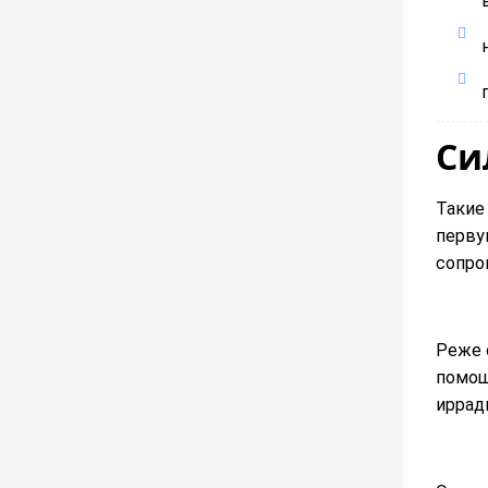
Си
Такие
перву
сопро
Реже 
помощ
иррад