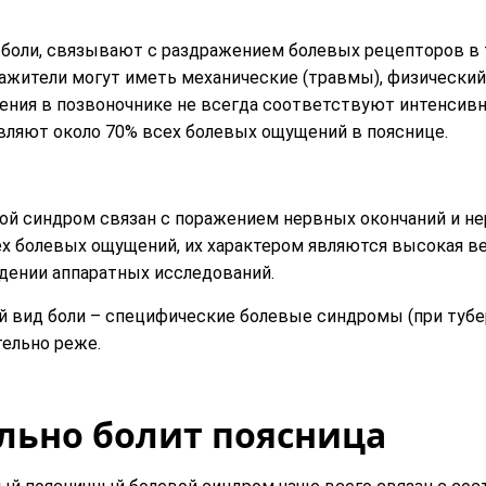
 боли, связывают с раздражением болевых рецепторов в т
ажители могут иметь механические (травмы), физический
ения в позвоночнике не всегда соответствуют интенсив
вляют около 70% всех болевых ощущений в пояснице.
ой синдром связан с поражением нервных окончаний и не
ех болевых ощущений, их характером являются высокая в
дении аппаратных исследований.
й вид боли – специфические болевые синдромы (при тубе
тельно реже.
льно болит поясница