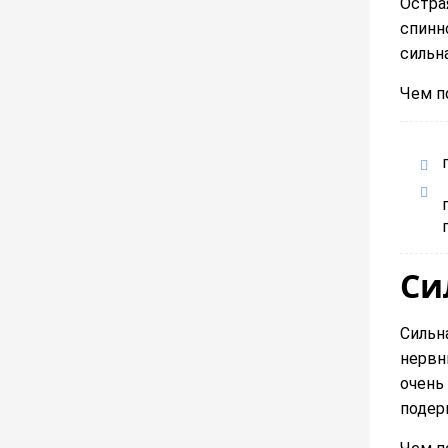
Остра
спинн
сильна
Чем п
Си
Сильн
нервн
очень
подер