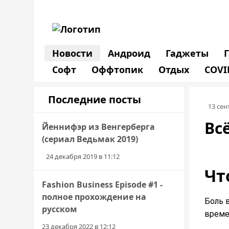
Новости
Андроид
Гаджеты
Софт
Оффтопик
Отдых
COVI
Последние посты
13 сен
Вс
Йеннифэр из Венгерберга
(сериал Ведьмак 2019)
24 декабря 2019 в 11:12
Чт
Fashion Business Episode #1 -
полное прохождение на
Боль 
русском
време
23 декабря 2022 в 12:12