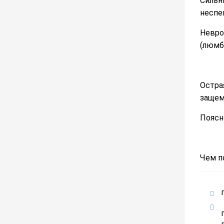
Сильн
неспе
Невро
(люмб
Остра
защем
Поясн
Чем п