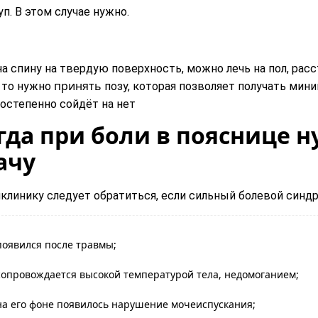
п. В этом случае нужно.
на спину на тверд
ую
поверхност
ь
, можно
лечь
на пол,
ра
с
с
принять
 то нужно
позу, которая
позволяет получать
мини
постепенно сойдёт на нет
гда при боли в пояснице н
ачу
иклинику следует обратиться, если сильный болевой синд
появился после травмы;
сопровождается высокой температурой тела, недомоганием;
на его фоне появилось нарушение мочеиспускания;