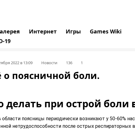
Галерея
Интернет
Игры
Games Wiki
D-19
тября 2022 в 13:09
Новости
136
1
ё о поясничной боли.
о делать при острой боли 
в области поясницы периодически возникают у 50-60% насе
нной нетрудоспособности после острых респираторных 