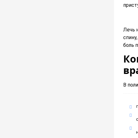
присту
Лечь 
спину,
боль 
Ко
вр
В пол