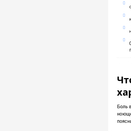
Чт
ха
Боль 
ноюще
поясни