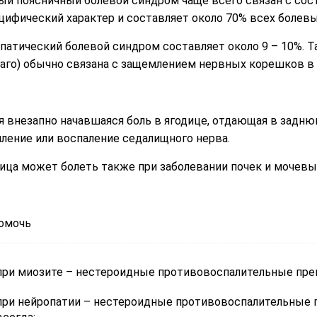
ый поясничный болевой синдром чаще всего связан с сост
цифический характер и составляет около 70% всех болевы
патический болевой синдром составляет около 9 – 10%. Та
аго) обычно связана с защемлением нервных корешков в 
я внезапно начавшаяся боль в ягодице, отдающая в задню
ление или воспаление седалищного нерва.
ица может болеть также при заболевании почек и мочевы
омочь
при миозите – нестероидные противовоспалительные пре
при нейропатии – нестероидные противовоспалительные 