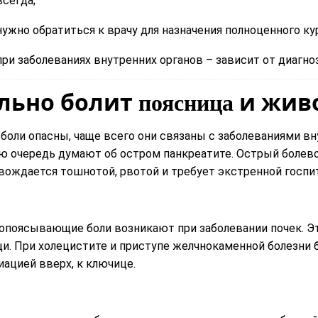
всегда;
нужно обратиться к врачу для назначения полноценного кур
при заболеваниях внутренних органов – зависит от диагно
льно болит
и жив
поясница
 боли опасны, чаще всего они связаны с заболеваниями вн
ю очередь думают об остром панкреатите. Острый болев
вождается тошнотой, рвотой и требует экстренной госпит
опоясывающие боли возникают при заболевании почек. Эт
и. При холецистите и приступе желчнокаменной болезни 
иацией вверх, к ключице.