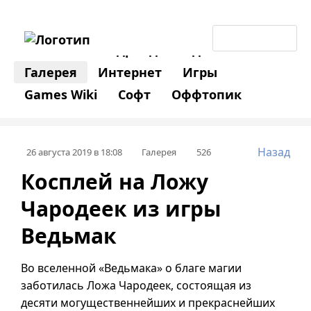
Новости
Андроид
Гаджеты
Галерея
Интернет
Игры
Games Wiki
Софт
Оффтопик
Отдых
COVID-19
Назад
26 августа 2019 в 18:08
Галерея
526
Косплей на Ложу
Чародеек из игры
Ведьмак
Во вселенной «Ведьмака» o благе магии
заботилась Ложа Чародеек, состоящая из
десяти могущественнейших и прекраснейших